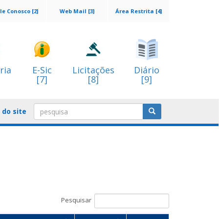
le Conosco [2]
Web Mail [3]
Área Restrita [4]
ria
E-Sic
Licitações
Diário
[7]
[8]
[9]
do site
Pesquisar