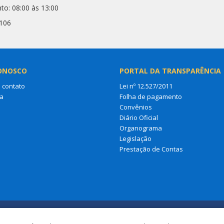
to: 08:00 às 13:00
2106
ONOSCO
PORTAL DA TRANSPARÊNCIA
 contato
Lei nº 12.527/2011
a
Folha de pagamento
Convênios
Diário Oficial
Organograma
Legislação
Prestação de Contas