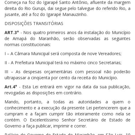
Começa na foz do Igarapé Santo Antônio, afluente da margem
direita do Rio Gurupi, dai segue pelo talvegue do referido Rio, a
jusante, até a foz do Igarapé Manauzinho.
DISPOSIÇÕES TRANSITÓRIAS
ART.3°
- Nos quatro primeiros anos da instalação do Município
de Amapá do Maranhão, serão observadas as seguintes
normas constitucionais:
I – A Câmara Municipal será composta de nove Vereadores;
II - A Prefeitura Municipal terá no máximo cinco Secretarias;
III – As despesas orçamentárias com pessoal não poderão
ultrapassar a cinqüenta por cento da receita do Município.
Art.4°
- Esta Lei entrará em vigor na data da sua publicação,
revogadas as disposições em contrário.
Mando, portanto, a todas as autoridades a quem o
conhecimento e a execução da presente Lei pertencerem que a
cumpram e a façam cumprir tão inteiramente como nela se
contém. O Excelentíssimo Senhor Secretário de Estado de
Governo a faça publicar, imprimir e correr.
Palácio do Governo do Estado do Maranhão, em São Luis, 10