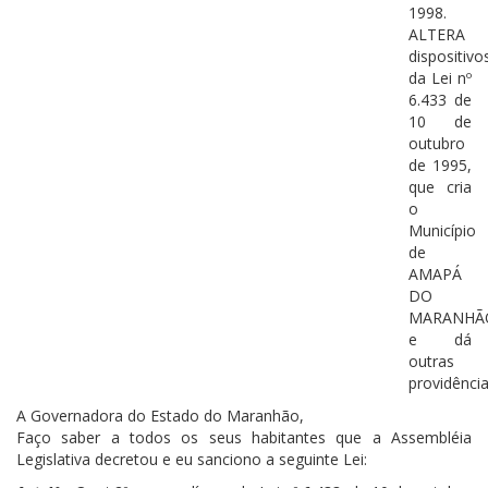
1998.
ALTERA
dispositivo
da Lei nº
6.433 de
10 de
outubro
de 1995,
que cria
o
Município
de
AMAPÁ
DO
MARANHÃ
e dá
outras
providência
A Governadora do Estado do Maranhão,
Faço saber a todos os seus habitantes que a Assembléia
Legislativa decretou e eu sanciono a seguinte Lei: