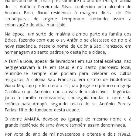
Na década de 50, mais precisamente no ano de 1955, a família
do sr. Antônio Pereira da Silva, conhecido pela alcunha de
Antônio Boia, fixou residência à margem direita do Rio
Urubuquara, de regime temporário, iniciando assim a
colonização do atual município.
Na época, um surto de malária dizimou parte da família dos
Bóias, fazendo com que o sr. Antônio se afastasse do rio e à
nova residência, desse o nome de Colônia São Francisco, em
homenagem ao santo padroeiro desta hoje cidade.
A família Bóia, apesar de lavradores em sua total essência, não
negligenciavam a fé em Deus e no santo padroeiro local,
reunindo-se sempre que podiam para celebrar os cultos
religiosos. A colônia São Francisco era distrito de Godofredo
Viana-Ma, cujo prefeito era o sr. João Jorge e o pároco da Igreja
Católica o pe. Antônio, que através de incalculáveis diligências
junto à família colonizadora, conseguiu mudar o nome da
colônia para Amapá, segundo relato do sr. Antônio Pereira
Farias, filho do fundador desta cidade.
O nome AMAPÁ, deve-se ao igarapé de mesmo nome e à
grande incidência de uma árvore também assim denominada.
Por volta do ano de mil novecentos e oitenta e dois (1982),