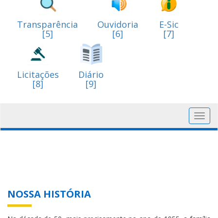
Transparência
Ouvidoria
E-Sic
[5]
[6]
[7]
Licitações
Diário
[8]
[9]
Toggl
navig
NOSSA HISTÓRIA