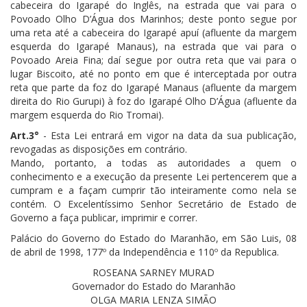
cabeceira do Igarapé do Inglês, na estrada que vai para o
Povoado Olho D’Água dos Marinhos; deste ponto segue por
uma reta até a cabeceira do Igarapé apuí (afluente da margem
esquerda do Igarapé Manaus), na estrada que vai para o
Povoado Areia Fina; daí segue por outra reta que vai para o
lugar Biscoito, até no ponto em que é interceptada por outra
reta que parte da foz do Igarapé Manaus (afluente da margem
direita do Rio Gurupi) à foz do Igarapé Olho D’Água (afluente da
margem esquerda do Rio Tromai).
Art.3°
- Esta Lei entrará em vigor na data da sua publicação,
revogadas as disposições em contrário.
Mando, portanto, a todas as autoridades a quem o
conhecimento e a execução da presente Lei pertencerem que a
cumpram e a façam cumprir tão inteiramente como nela se
contém. O Excelentíssimo Senhor Secretário de Estado de
Governo a faça publicar, imprimir e correr.
Palácio do Governo do Estado do Maranhão, em São Luis, 08
de abril de 1998, 177º da Independência e 110º da Republica.
ROSEANA SARNEY MURAD
Governador do Estado do Maranhão
OLGA MARIA LENZA SIMÃO