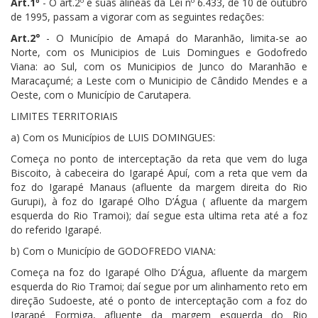
Art.1º
- O art.2º e suas alíneas da Lei nº 6.433, de 10 de outubro
de 1995, passam a vigorar com as seguintes redações:
Art.2°
- O Município de Amapá do Maranhão, limita-se ao
Norte, com os Municipios de Luis Domingues e Godofredo
Viana: ao Sul, com os Municipios de Junco do Maranhão e
Maracaçumé; a Leste com o Municipio de Cândido Mendes e a
Oeste, com o Município de Carutapera.
LIMITES TERRITORIAIS
a) Com os Municípios de LUIS DOMINGUES:
Começa no ponto de interceptação da reta que vem do luga
Biscoito, à cabeceira do Igarapé Apuí, com a reta que vem da
foz do Igarapé Manaus (afluente da margem direita do Rio
Gurupi), à foz do Igarapé Olho D’Água ( afluente da margem
esquerda do Rio Tramoi); daí segue esta ultima reta até a foz
do referido Igarapé.
b) Com o Município de GODOFREDO VIANA:
Começa na foz do Igarapé Olho D’Água, afluente da margem
esquerda do Rio Tramoi; daí segue por um alinhamento reto em
direção Sudoeste, até o ponto de interceptação com a foz do
Igarapé Formiga, afluente da margem esquerda do Rio