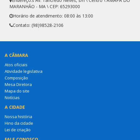
Endereço:s Av. Tancredo Neves, s/n \ Centro \ AMAPÁ DO
MARANHÃO - MA \ CEP: 65293000
Horário de atendimento: 08:00 às 13:00
Contato: (98)98528-2106
A CÂMARA
Atos oficiais
Atividade legislativa
Composição
Mesa Diretora
Mapa do site
Notícias
A CIDADE
Nossa história
Hino da cidade
Lei de criação
FALE CONOSCO