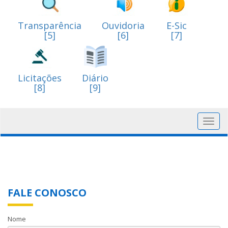
Transparência
Ouvidoria
E-Sic
[5]
[6]
[7]
Licitações
Diário
[8]
[9]
Toggl
navig
FALE CONOSCO
Nome