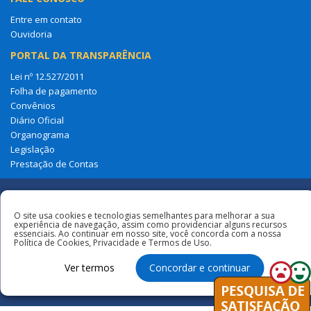
Entre em contato
Ouvidoria
PORTAL DA TRANSPARÊNCIA
Lei nº 12.527/2011
Folha de pagamento
Convênios
Diário Oficial
Organograma
Legislação
Prestação de Contas
Redes
O site usa cookies e tecnologias semelhantes para melhorar a sua
experiência de navegação, assim como providenciar alguns recursos
Sociais
essenciais. Ao continuar em nosso site, você concorda com a nossa
Todos os direitos reservados à Câmara
Política de Cookies, Privacidade e Termos de Uso.
Municipal de Amapá Do Maranhão
Ver termos
Concordar e continuar