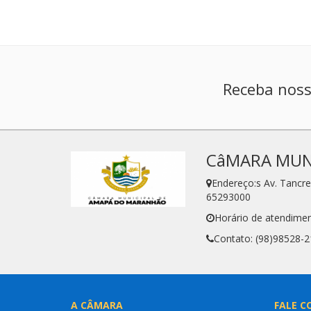
Receba noss
CâMARA MUN
Endereço:s Av. Tanc
65293000
Horário de atendimen
Contato: (98)98528-
A CÂMARA
FALE C