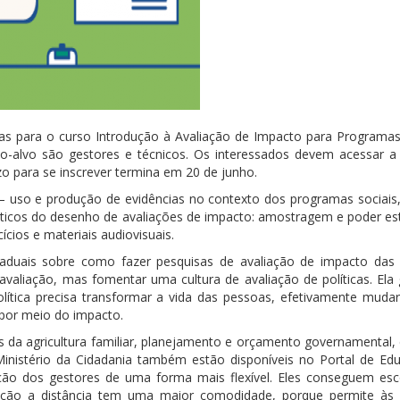
tas para o curso Introdução à Avaliação de Impacto para Programas 
ico-alvo são gestores e técnicos. Os interessados devem acessar a
zo para se inscrever termina em 20 de junho.
 – uso e produção de evidências no contexto dos programas sociais
áticos do desenho de avaliações de impacto: amostragem e poder esta
ícios e materiais audiovisuais.
uais sobre como fazer pesquisas de avaliação de impacto das p
 avaliação, mas fomentar uma cultura de avaliação de políticas. Ela
lítica precisa transformar a vida das pessoas, efetivamente muda
r por meio do impacto.
 da agricultura familiar, planejamento e orçamento governamental, 
Ministério da Cidadania também estão disponíveis no Portal de Ed
tação dos gestores de uma forma mais flexível. Eles conseguem esc
cação a distância tem uma maior comodidade, porque permite às