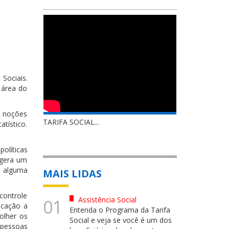
Sociais.
 área do
, noções
TARIFA SOCIAL...
tístico.
olíticas
 gera um
r alguma
MAIS LIDAS
controle
Assistência Social
01
ucação a
Entenda o Programa da Tarifa
olher os
Social e veja se você é um dos
 pessoas