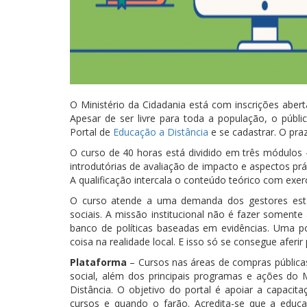
O Ministério da Cidadania está com inscrições aber
Apesar de ser livre para toda a população, o públ
Portal de
Educação a Distância
e se cadastrar. O pra
O curso de 40 horas está dividido em três módulos
introdutórias de avaliação de impacto e aspectos pr
A qualificação intercala o conteúdo teórico com exerc
O curso atende a uma demanda dos gestores estad
sociais. A missão institucional não é fazer somente
banco de políticas baseadas em evidências. Uma po
coisa na realidade local. E isso só se consegue aferi
Plataforma
– Cursos nas áreas de compras públicas
social, além dos principais programas e ações do 
Distância. O objetivo do portal é apoiar a capaci
cursos e quando o farão. Acredita-se que a edu