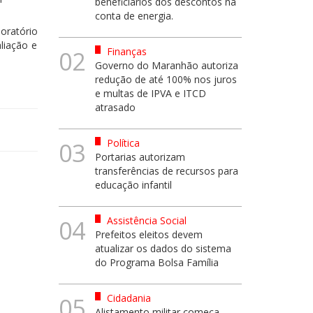
beneficiários dos descontos na
conta de energia.
oratório
liação e
Finanças
02
Governo do Maranhão autoriza
redução de até 100% nos juros
e multas de IPVA e ITCD
atrasado
Política
03
Portarias autorizam
transferências de recursos para
educação infantil
Assistência Social
04
Prefeitos eleitos devem
atualizar os dados do sistema
do Programa Bolsa Família
Cidadania
05
Alistamento militar começa