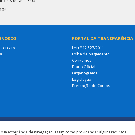
to: 08:00 às 13:00
2106
ONOSCO
PORTAL DA TRANSPARÊNCIA
 contato
Lei nº 12.527/2011
a
Folha de pagamento
Convênios
Diário Oficial
Organograma
Legislação
Prestação de Contas
a sua experiência de navegação, assim como providenciar alguns recursos