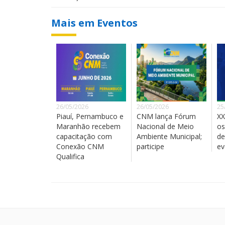
Mais em Eventos
26/05/2026
26/05/2026
25
Piauí, Pernambuco e
CNM lança Fórum
XX
Maranhão recebem
Nacional de Meio
os
capacitação com
Ambiente Municipal;
de
Conexão CNM
participe
ev
Qualifica