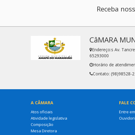
Receba noss
CâMARA MUN
Endereço:s Av. Tanc
65293000
Horário de atendimen
Contato: (98)98528-
A CÂMARA
FALE C
Atos oficiais
Entre em
Atividade legislativa
Ouvidori
Composição
Mesa Diretora