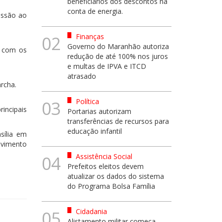
beneficiários dos descontos na
conta de energia.
issão ao
Finanças
02
Governo do Maranhão autoriza
o com os
redução de até 100% nos juros
e multas de IPVA e ITCD
atrasado
archa.
Política
03
incipais
Portarias autorizam
transferências de recursos para
educação infantil
sília em
ovimento
Assistência Social
04
Prefeitos eleitos devem
atualizar os dados do sistema
do Programa Bolsa Família
Cidadania
05
Alistamento militar começa