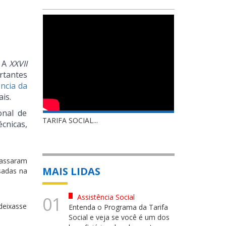
. A
XXVII
rtantes
ncia da
is.
onal de
TARIFA SOCIAL...
cnicas,
passaram
MAIS LIDAS
sadas na
Assistência Social
01
deixasse
Entenda o Programa da Tarifa
Social e veja se você é um dos