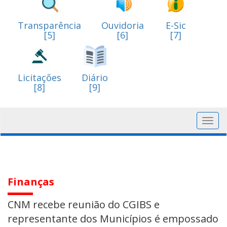
Transparência
Ouvidoria
E-Sic
[5]
[6]
[7]
Licitações
Diário
[8]
[9]
Toggl
navig
Finanças
CNM recebe reunião do CGIBS e
representante dos Municípios é empossado