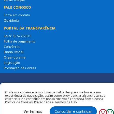
FALE CONOSCO
Entre em contato
Ouvidoria
PORTAL DA TRANSPARÊNCIA
Lei nº 12.527/2011
Folha de pagamento
Convênios
Diário Oficial
Organograma
Legislação
Prestação de Contas
Redes
O site usa cookies e tecnologias semelhantes para melhorar a sua
Sociais
Todos os direitos reservados à Câmara
experiência de navegação, assim como providenciar alguns recursos
Municipal de Amapá Do Maranhão
essenciais. Ao continuar em nosso site, você concorda com a nossa
Política de Cookies, Privacidade e Termos de Uso.
Ver termos
Concordar e continuar